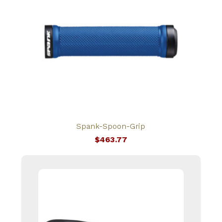
$41,265.84.
Spank-Spoon-Grip
$
463.77