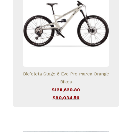
Bicicleta Stage 6 Evo Pro marca Orange
Bikes
$
128,620.80
El
$
90,034.56
precio
El
original
precio
era:
actual
$128,620.80.
es: