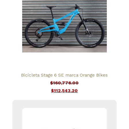
$90,034.56.
Bicicleta Stage 6 SE marca Orange Bikes
$
160,776.00
El
$
112,543.20
precio
El
original
precio
era:
actual
$160,776.00.
es: