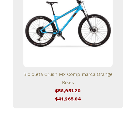
$112,543.20.
Bicicleta Crush Mx Comp marca Orange
Bikes
$
58,951.20
El
$
41,265.84
precio
El
original
precio
era:
actual
$58,951.20.
es: