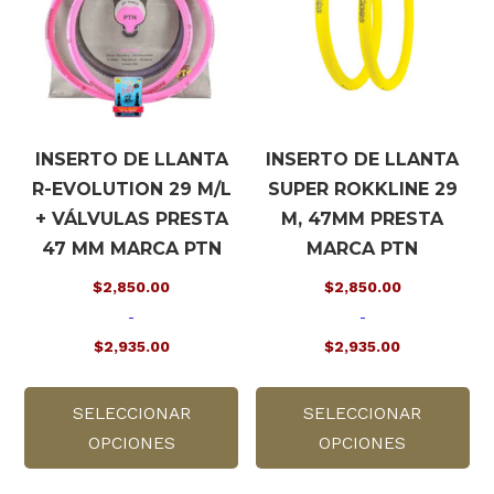
elegir
pu
en
ele
la
en
página
la
de
pá
producto
de
INSERTO DE LLANTA
INSERTO DE LLANTA
pr
R-EVOLUTION 29 M/L
SUPER ROKKLINE 29
+ VÁLVULAS PRESTA
M, 47MM PRESTA
47 MM MARCA PTN
MARCA PTN
$
2,850.00
$
2,850.00
-
-
$
2,935.00
$
2,935.00
Rango
Rango
Este
Es
de
de
SELECCIONAR
producto
SELECCIONAR
pr
precios:
precios:
OPCIONES
tiene
OPCIONES
tie
desde
desde
múltiples
múl