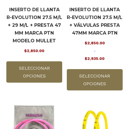
INSERTO DE LLANTA
INSERTO DE LLANTA
R-EVOLUTION 27.5 M/L
R-EVOLUTION 27.5 M/L
+ 29 M/L + PRESTA 47
+ VÁLVULAS PRESTA
MM MARCA PTN
47MM MARCA PTN
MODELO MULLET
$
2,850.00
$
2,850.00
-
$
2,935.00
Este
Rango
SELECCIONAR
producto
Es
de
OPCIONES
tiene
SELECCIONAR
pr
precios:
múltiples
OPCIONES
tie
desde
variantes.
múl
$2,850.00
Las
var
hasta
opciones
La
$2,935.00
se
op
pueden
se