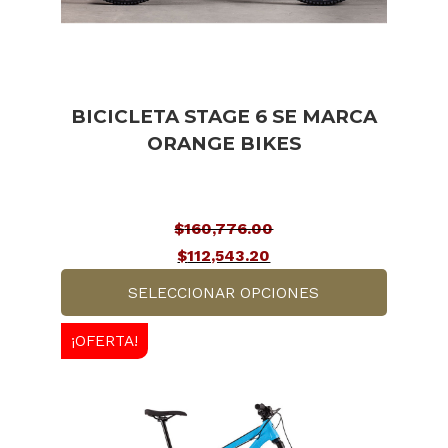
elegir
en
la
página
BICICLETA STAGE 6 SE MARCA
de
ORANGE BIKES
producto
$
160,776.00
El
$
112,543.20
precio
El
SELECCIONAR OPCIONES
original
precio
Este
era:
actual
¡OFERTA!
producto
$160,776.00.
es:
tiene
$112,543.20.
múltiples
variantes.