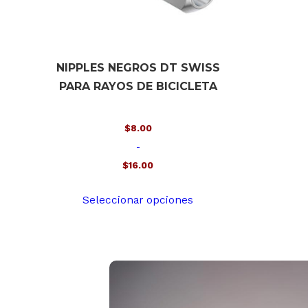
NIPPLES NEGROS DT SWISS
PARA RAYOS DE BICICLETA
$
8.00
-
$
16.00
Rango
Este
Seleccionar opciones
de
producto
precios:
tiene
desde
múltiples
$8.00
variantes.
hasta
Las
$16.00
opciones