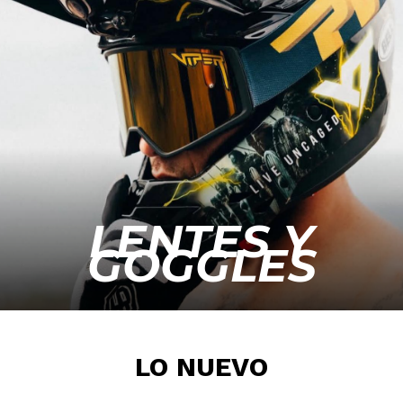
LENTES Y
GOGGLES
LO NUEVO