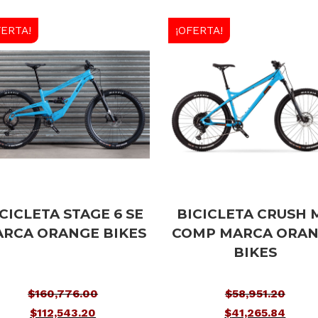
FERTA!
¡OFERTA!
CICLETA STAGE 6 SE
BICICLETA CRUSH 
RCA ORANGE BIKES
COMP MARCA ORA
BIKES
$
160,776.00
$
58,951.20
El
El
$
112,543.20
$
41,265.84