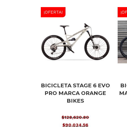
¡OFERTA!
¡O
BICICLETA STAGE 6 EVO
BI
PRO MARCA ORANGE
MA
BIKES
$
128,620.80
El
$
90,034.56