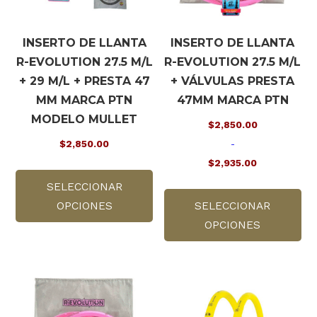
INSERTO DE LLANTA
INSERTO DE LLANTA
R-EVOLUTION 27.5 M/L
R-EVOLUTION 27.5 M/L
+ 29 M/L + PRESTA 47
+ VÁLVULAS PRESTA
MM MARCA PTN
47MM MARCA PTN
MODELO MULLET
$
2,850.00
$
2,850.00
-
$
2,935.00
Este
Rango
SELECCIONAR
producto
Es
de
OPCIONES
tiene
SELECCIONAR
pr
precios:
múltiples
OPCIONES
tie
desde
variantes.
múl
$2,850.00
Las
var
hasta
opciones
La
$2,935.00
se
op