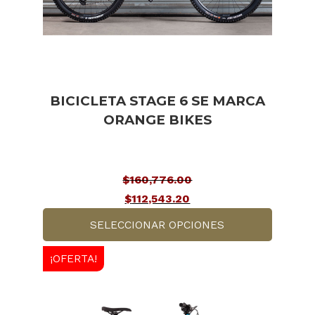
pueden
elegir
en
la
página
BICICLETA STAGE 6 SE MARCA
de
ORANGE BIKES
producto
$
160,776.00
El
$
112,543.20
precio
El
SELECCIONAR OPCIONES
original
precio
Este
era:
actual
¡OFERTA!
producto
$160,776.00.
es:
tiene
$112,543.20.
múltiples