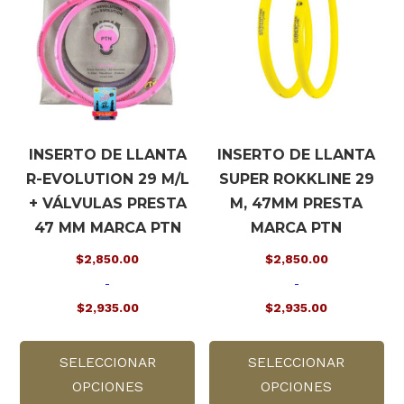
pueden
se
elegir
pu
en
ele
la
en
página
la
de
pá
producto
de
INSERTO DE LLANTA
INSERTO DE LLANTA
pr
R-EVOLUTION 29 M/L
SUPER ROKKLINE 29
+ VÁLVULAS PRESTA
M, 47MM PRESTA
47 MM MARCA PTN
MARCA PTN
$
2,850.00
$
2,850.00
-
-
$
2,935.00
$
2,935.00
Rango
Rango
Este
Es
de
de
SELECCIONAR
producto
SELECCIONAR
pr
precios:
precios:
OPCIONES
tiene
OPCIONES
tie