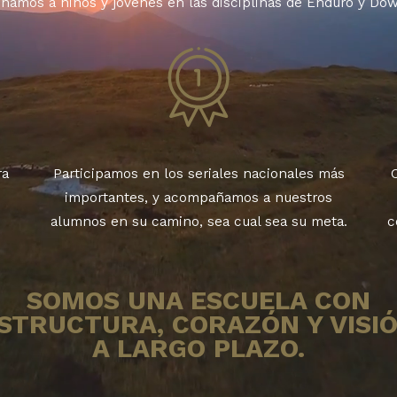
namos a niños y jóvenes en las disciplinas de Enduro y Dow
ra
Participamos en los seriales nacionales más
importantes, y acompañamos a nuestros
alumnos en su camino, sea cual sea su meta.
c
SOMOS UNA ESCUELA CON
STRUCTURA, CORAZÓN Y VISI
A LARGO PLAZO.