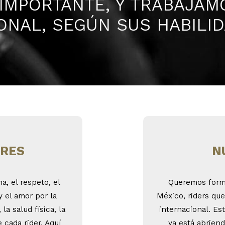
 IMPORTANTE, Y TRABAJA
NAL, SEGÚN SUS HABILID
ORES
N
, el respeto, el
Queremos forma
y el amor por la
México, riders que
a salud física, la
internacional. Es
 cada rider. Aquí
ya está abrien