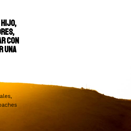
hijo,
dres,
ar con
r una
ales,
coaches