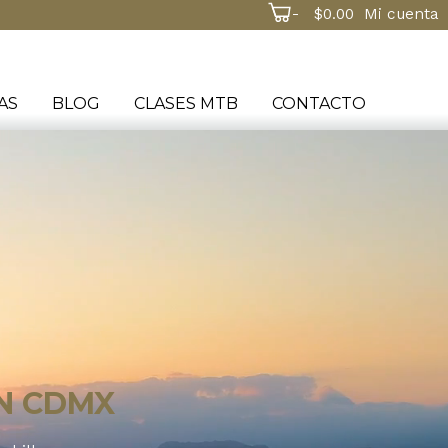
-
$
0.00
Mi cuenta
AS
BLOG
CLASES MTB
CONTACTO
N CDMX