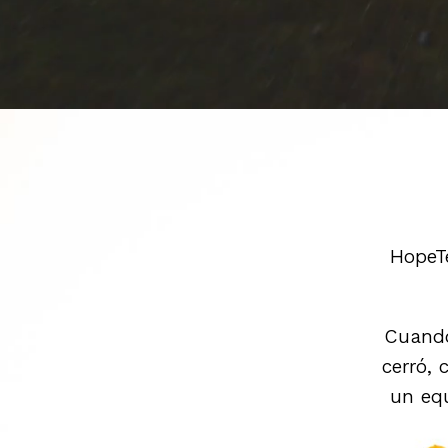
HopeT
Cuando
cerró,
un equ