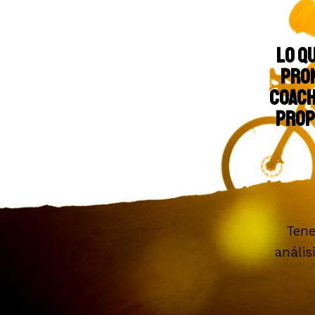
Lo q
pron
coach
prop
Tene
anális