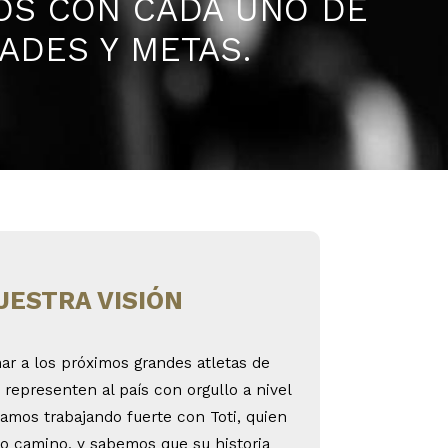
MOS CON CADA UNO DE
ADES Y METAS.
UESTRA VISIÓN
r a los próximos grandes atletas de
 representen al país con orgullo a nivel
tamos trabajando fuerte con Toti, quien
do camino, y sabemos que su historia