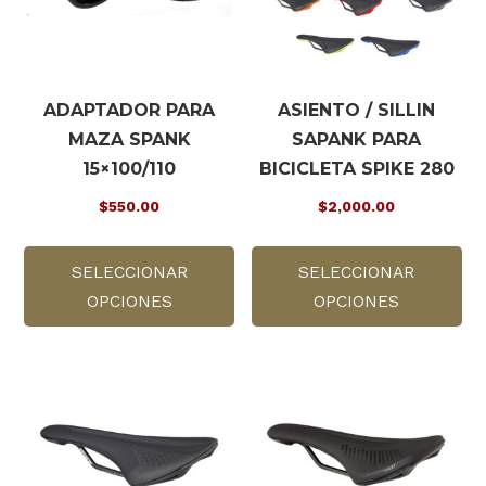
ADAPTADOR PARA
ASIENTO / SILLIN
MAZA SPANK
SAPANK PARA
15×100/110
BICICLETA SPIKE 280
$
550.00
$
2,000.00
Este
Es
SELECCIONAR
producto
SELECCIONAR
pr
OPCIONES
tiene
OPCIONES
tie
múltiples
múl
variantes.
var
Las
La
opciones
op
se
se
pueden
pu