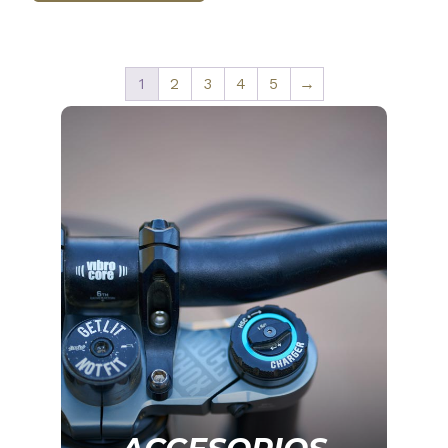
1
2
3
4
5
→