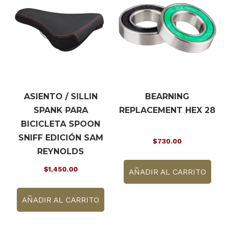
se
se
pueden
pu
elegir
ele
en
en
la
la
página
pá
de
de
ASIENTO / SILLIN
BEARNING
producto
pr
SPANK PARA
REPLACEMENT HEX 28
BICICLETA SPOON
SNIFF EDICIÓN SAM
$
730.00
REYNOLDS
$
1,450.00
AÑADIR AL CARRITO
AÑADIR AL CARRITO