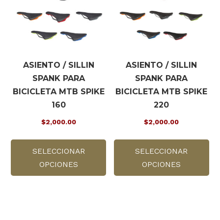
elegir
ele
en
en
la
la
página
pá
de
de
ASIENTO / SILLIN
ASIENTO / SILLIN
producto
pr
SPANK PARA
SPANK PARA
BICICLETA MTB SPIKE
BICICLETA MTB SPIKE
160
220
$
2,000.00
$
2,000.00
Este
Es
SELECCIONAR
producto
SELECCIONAR
pr
OPCIONES
tiene
OPCIONES
tie
múltiples
múl
variantes.
var
Las
La
opciones
op