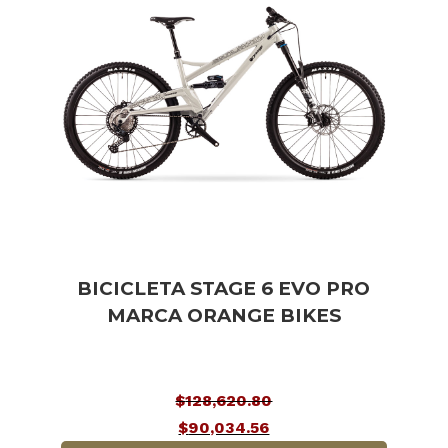
BICICLETA STAGE 6 EVO PRO
MARCA ORANGE BIKES
$
128,620.80
El
$
90,034.56