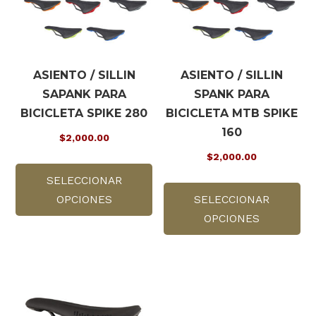
ASIENTO / SILLIN
ASIENTO / SILLIN
SAPANK PARA
SPANK PARA
BICICLETA SPIKE 280
BICICLETA MTB SPIKE
160
$
2,000.00
$
2,000.00
Este
SELECCIONAR
producto
Es
OPCIONES
tiene
SELECCIONAR
pr
múltiples
OPCIONES
tie
variantes.
múl
Las
var
opciones
La
se
op
pueden
se