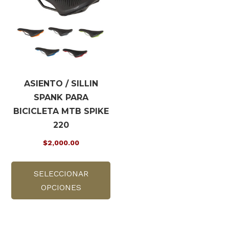
elegir
pu
en
ele
la
en
página
la
de
pá
producto
de
ASIENTO / SILLIN
pr
SPANK PARA
BICICLETA MTB SPIKE
220
$
2,000.00
Este
SELECCIONAR
producto
OPCIONES
tiene
múltiples
variantes.
Las