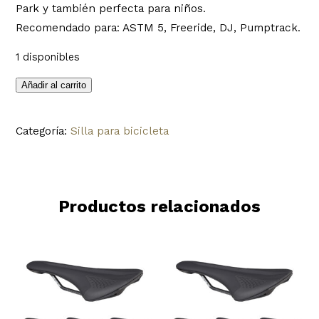
Park y también perfecta para niños.
Recomendado para: ASTM 5, Freeride, DJ, Pumptrack.
1 disponibles
Asiento
Añadir al carrito
/
Sillin
Categoría:
Silla para bicicleta
Spank
para
bicicleta
Spoon
Productos relacionados
Sniff
edición
Sam
Reynolds
cantidad