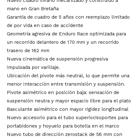
Nuevo cuadro liviano mecanizado y construido a
$198,290.40.
$138,803.28.
mano en Gran Bretaña
Garantía de cuadro de 5 años con reemplazo limitado
de por vida en caso de accidente
Geometría agresiva de Enduro Race optimizada para
un recorrido delantero de 170 mm y un recorrido
trasero de 162 mm
Nueva cinemática de suspensión progresiva
impulsada por varillaje.
Ubicación del pivote más neutral, lo que permite una
menor interacción entre transmisión y suspensión.
Pivote asimétrico en posición baja: sensación de
suspensión neutra y mayor espacio libre para el plato
Basculante asimétrico con mayor rigidez longitudinal
Nuevo accesorio para el tubo superior/soportes para
portabidones y hoyuelo para botella en el marco
Nuevo tubo de dirección zerostack de 56 mm con