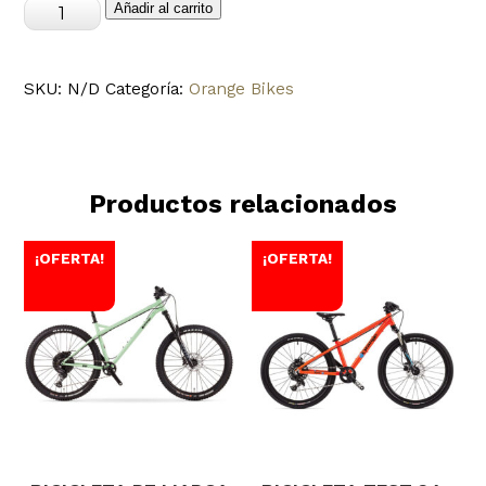
Bicicleta
Añadir al carrito
Stage
7
SKU:
N/D
Categoría:
Orange Bikes
LE
Factory
marca
Orange
Productos relacionados
Bikes
cantidad
¡OFERTA!
¡OFERTA!