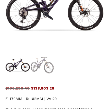
El
El
$
198,290.40
$
138,803.28
precio
precio
F: 170MM | R: 162MM | W: 29
original
actual
era:
es: