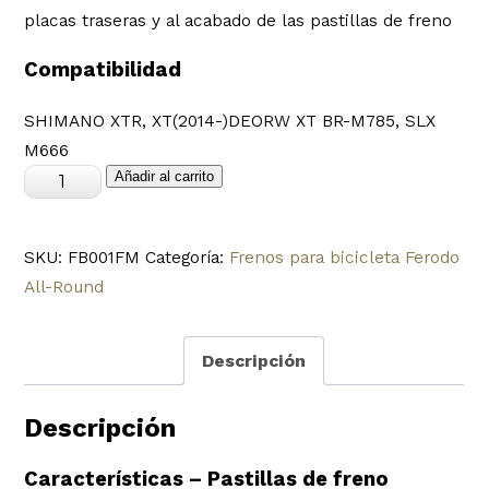
placas traseras y al acabado de las pastillas de freno
Compatibilidad
SHIMANO XTR, XT(2014-)DEORW XT BR-M785, SLX
M666
Pastillas
Añadir al carrito
de
freno
SKU:
FB001FM
Categoría:
Frenos para bicicleta Ferodo
para
All-Round
bicicleta
marca
Ferodo
Descripción
modelo
FB001FM
Descripción
cantidad
Características – Pastillas de freno