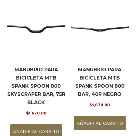
opciones
se
pueden
elegir
en
la
página
de
producto
MANUBRIO PARA
MANUBRIO PARA
BICICLETA MTB
BICICLETA MTB
SPANK SPOON 800
SPANK SPOON 800
SKYSCRAPER BAR, 75R
BAR, 40R NEGRO
BLACK
$
1,670.00
$
1,670.00
AÑADIR AL CARRITO
AÑADIR AL CARRITO