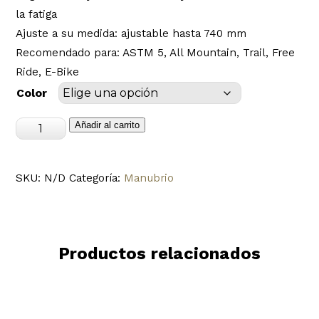
la fatiga
Ajuste a su medida: ajustable hasta 740 mm
Recomendado para: ASTM 5, All Mountain, Trail, Free
Ride, E-Bike
Color
Manubrio
Añadir al carrito
para
bicicleta
SKU:
N/D
Categoría:
Manubrio
MTB
Spank
Spoon
35
Productos relacionados
Bar,
40R
cantidad