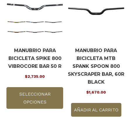
MANUBRIO PARA
MANUBRIO PARA
BICICLETA SPIKE 800
BICICLETA MTB
VIBROCORE BAR 50 R
SPANK SPOON 800
SKYSCRAPER BAR, 60R
$
2,735.00
BLACK
Este
$
1,670.00
SELECCIONAR
producto
OPCIONES
tiene
múltiples
AÑADIR AL CARRITO
variantes.
Las