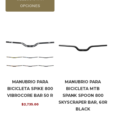
OPCIONES
tiene
múltiples
variantes.
Las
opciones
se
pueden
elegir
en
la
página
de
MANUBRIO PARA
MANUBRIO PARA
producto
BICICLETA SPIKE 800
BICICLETA MTB
VIBROCORE BAR 50 R
SPANK SPOON 800
SKYSCRAPER BAR, 60R
$
2,735.00
BLACK
Este