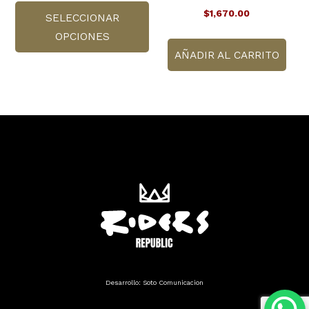
$
1,670.00
SELECCIONAR
producto
OPCIONES
tiene
múltiples
AÑADIR AL CARRITO
variantes.
Las
opciones
se
pueden
elegir
en
la
página
de
producto
Desarrollo:
Soto Comunicacion