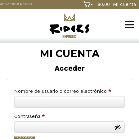
-
$
0.00
Mi cuenta
S A TODO MÉXICO
MI CUENTA
Acceder
Obligatorio
Nombre de usuario o correo electrónico
*
Obligatorio
Contraseña
*