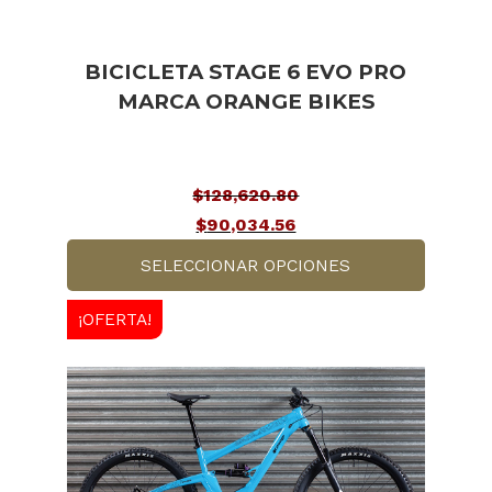
BICICLETA STAGE 6 EVO PRO
MARCA ORANGE BIKES
$
128,620.80
El
$
90,034.56
precio
El
SELECCIONAR OPCIONES
original
precio
Este
era:
actual
¡OFERTA!
producto
$128,620.80.
es:
tiene
$90,034.56.
múltiples
variantes.
Las
opciones