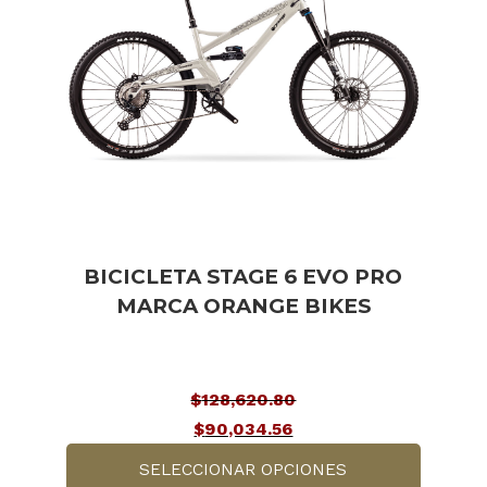
BICICLETA STAGE 6 EVO PRO
MARCA ORANGE BIKES
$
128,620.80
El
$
90,034.56
precio
El
SELECCIONAR OPCIONES
original
precio