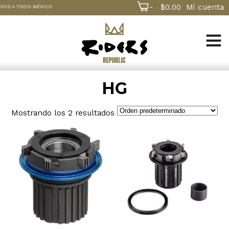
-
$
0.00
Mi cuenta
S A TODO MÉXICO
HG
Mostrando los 2 resultados